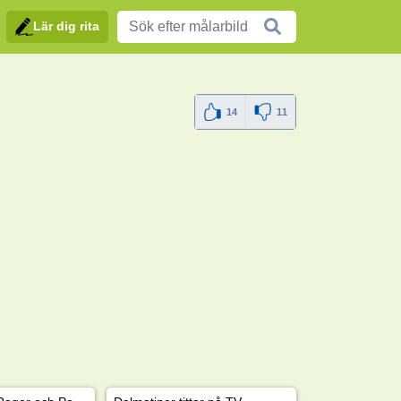
Lär dig rita
14
11