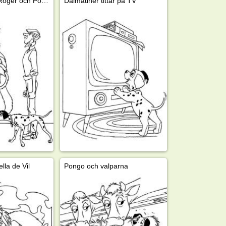
Cruella de Vil, Roger och Pongo
Dalmatiner tittar på TV
lla de Vil
Pongo och valparna