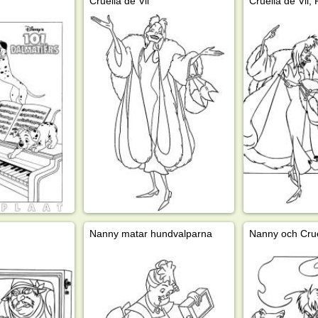
Cruella de Vil
Nanny matar hundvalparna
Nanny och Crue