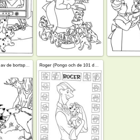
Pongo hittar en av de bortsprungna valparna
Roger (Pongo och de 101 dalmatinerna)