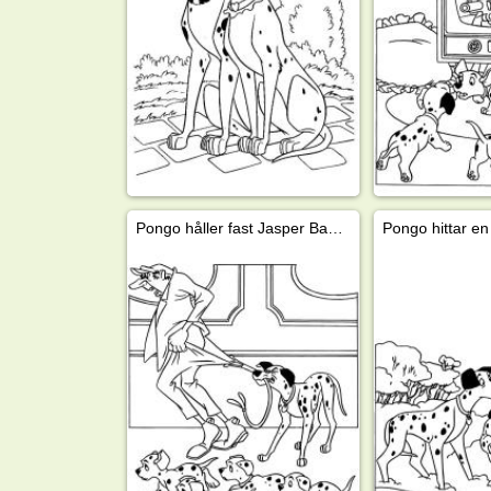
Pongo håller fast Jasper Badun