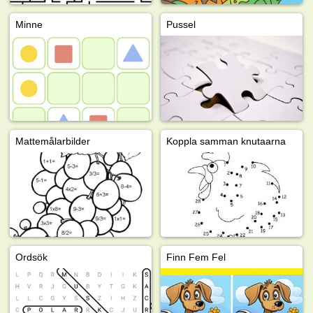
Minne
Pussel
Mattemålarbilder
Koppla samman knutaarna
Ordsök
Finn Fem Fel