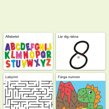
Alfabetet
Lär dig räkna
Labyrint
Färga numren