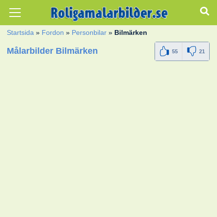
Startsida
»
Fordon
»
Personbilar
»
Bilmärken
Målarbilder Bilmärken
55
21