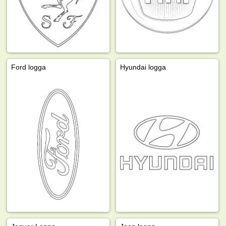
Ford logga
Hyundai logga