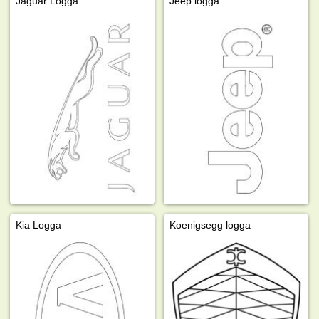
Jaguar Logga
Jeep logga
Kia Logga
Koenigsegg logga