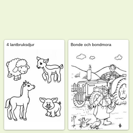
4 lantbruksdjur
Bonde och bondmora