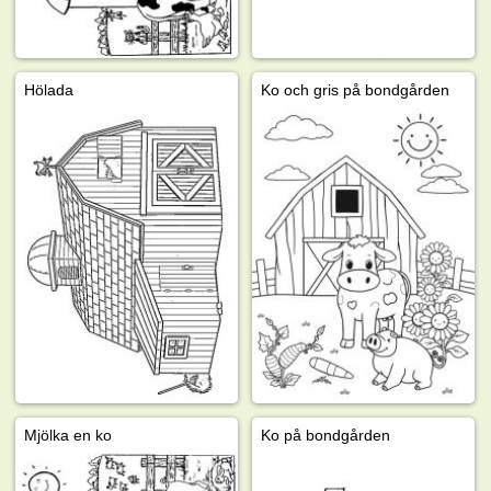
Hölada
Ko och gris på bondgården
Mjölka en ko
Ko på bondgården