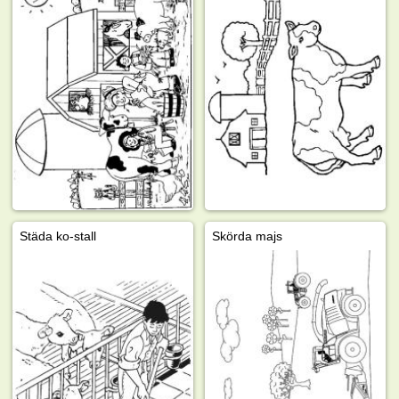
Städa ko-stall
Skörda majs