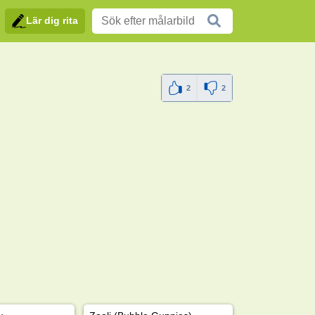
Lär dig rita
2
2