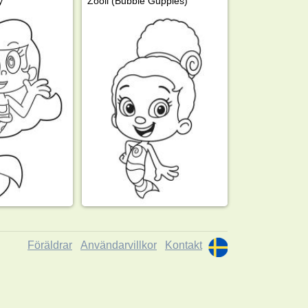
y
Zooli (Bubble Guppies)
Föräldrar
Användarvillkor
Kontakt