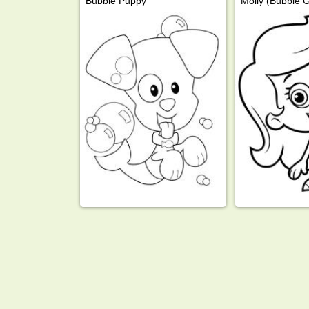
Bubble Puppy
Molly (Bubble 