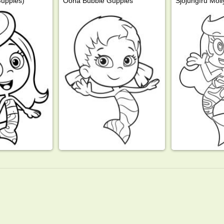
Guppies)
Oona Bubble Guppies
Sjöjungfru Moll