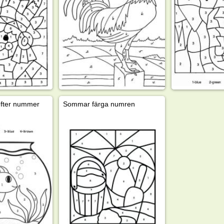
efter nummer
Sommar färga numren