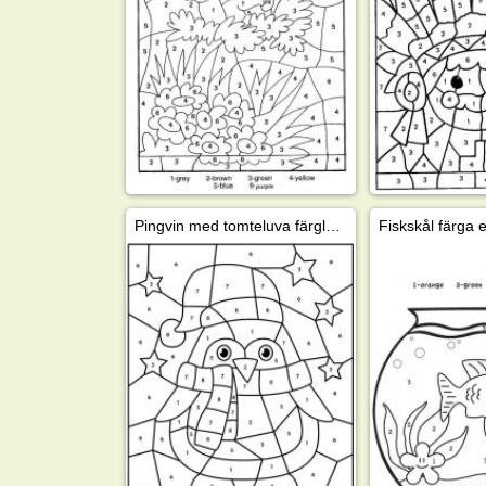
Pingvin med tomteluva färgläggning efter nummer
Fiskskål färga 