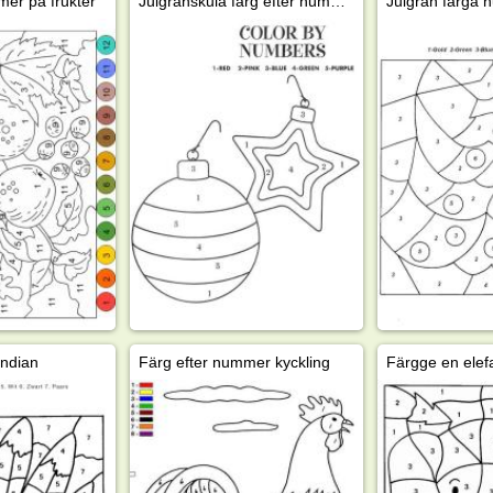
mer på frukter
Julgranskula färg efter nummer
Julgran färga 
ndian
Färg efter nummer kyckling
Färgge en elef