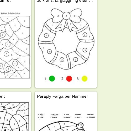
numret
Julkrans, färgläggning efter nummer
ant
Paraply Färga per Nummer