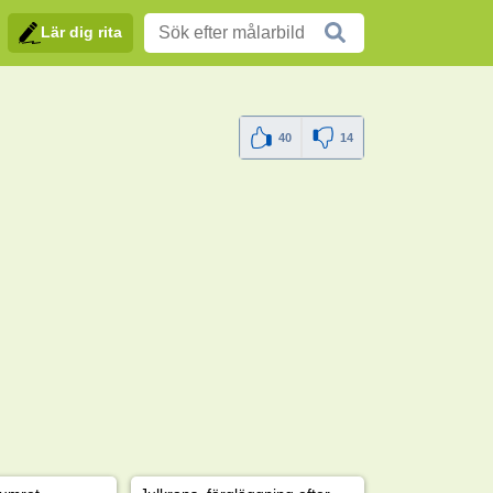
Lär dig rita
40
14