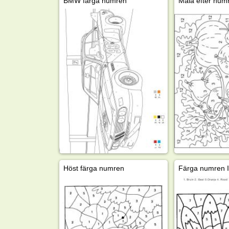
BMW färga numren
Måla efter num
Höst färga numren
Färga numren I