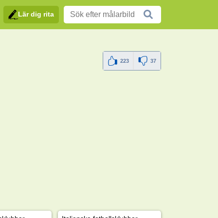
Lär dig rita
223
37