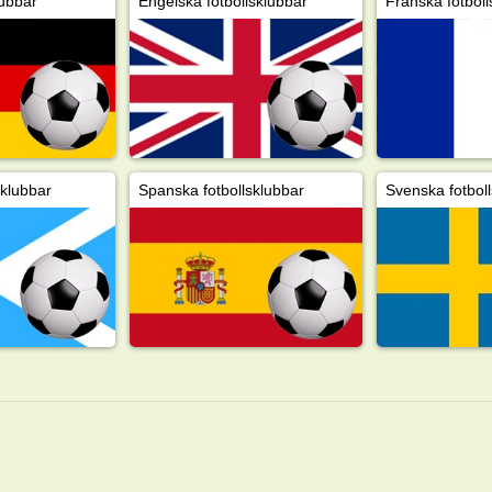
lubbar
Engelska fotbollsklubbar
Franska fotboll
sklubbar
Spanska fotbollsklubbar
Svenska fotbol