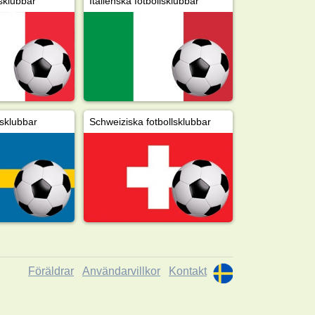
sklubbar
Italienska fotbollsklubbar
lsklubbar
Schweiziska fotbollsklubbar
Föräldrar
Användarvillkor
Kontakt