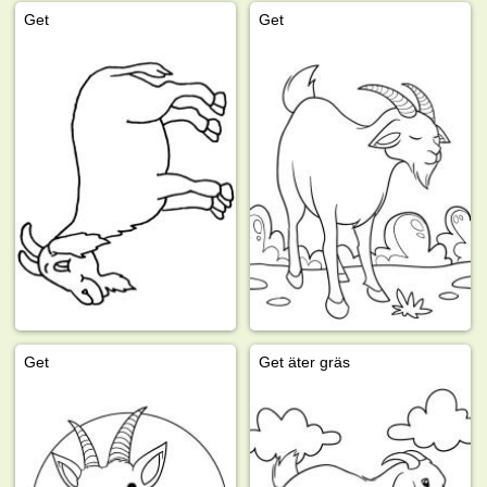
Get
Get
Get
Get äter gräs