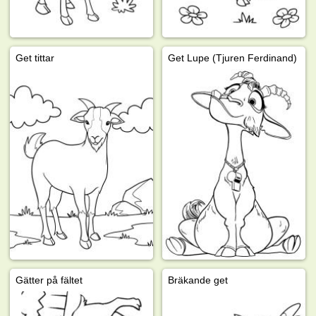
Get tittar
Get Lupe (Tjuren Ferdinand)
Gätter på fältet
Bräkande get