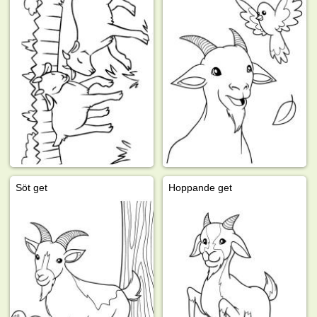
Söt get
Hoppande get