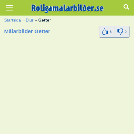
Startsida
»
Djur
»
Getter
Målarbilder Getter
8
0