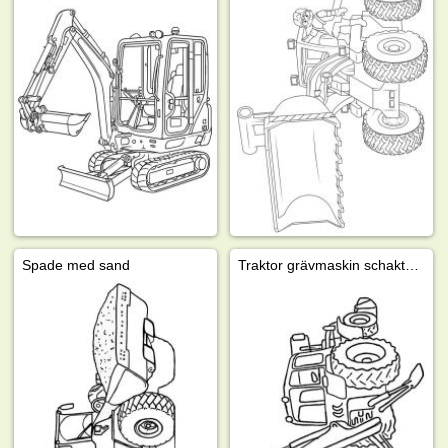
Spade med sand
Traktor grävmaskin schaktningsmaskin