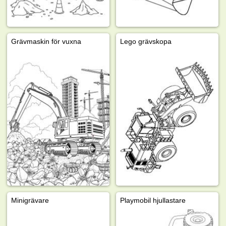
Grävmaskin för vuxna
Lego grävskopa
Minigrävare
Playmobil hjullastare