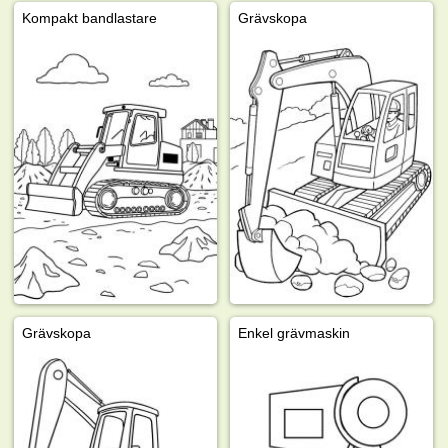
Kompakt bandlastare
Grävskopa
Grävskopa
Enkel grävmaskin