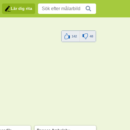
Lär dig rita
142
48