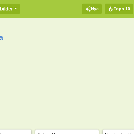
Nya
Topp 10
bilder
a