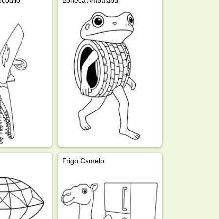
codilo
Boneca Ambalabu
Frigo Camelo