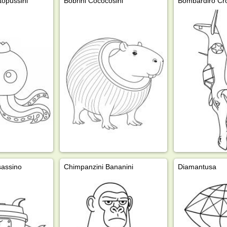
topussini
Bobrini Cococosini
Bombardiro Cro
sassino
Chimpanzini Bananini
Diamantusa