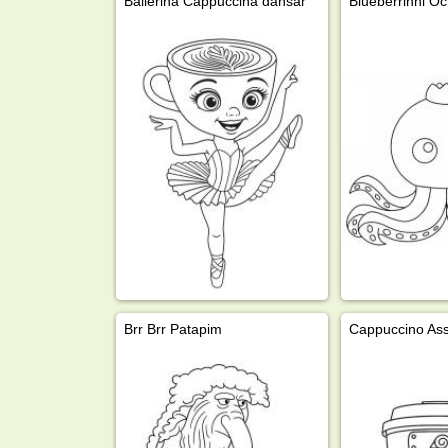
Ballerina Cappuccina dansar
Blueberrinni Oc
Brr Brr Patapim
Cappuccino As