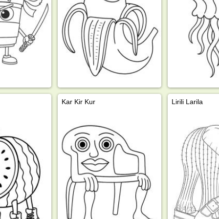
Kar Kir Kur
Lirili Larila