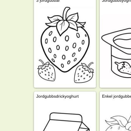
3 jordgubbar
Jordgubbsyogh
Jordgubbsdrickyoghurt
Enkel jordgubb