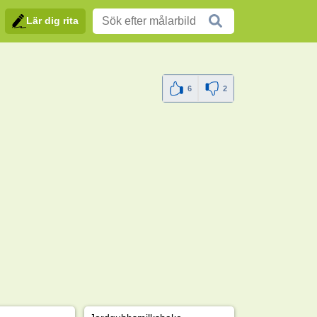
Lär dig rita
6
2