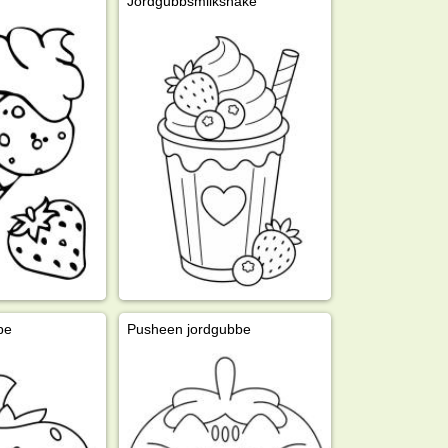
Jordgubbsmilkshake
be
Pusheen jordgubbe