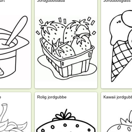
urt
Jordgubbslåda
Jordubbsglass
e
Rolig jordgubbe
Kawaii jordgub