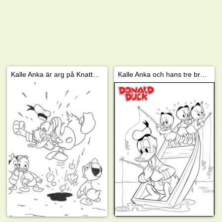
Kalle Anka är arg på Knatte, Fnatte och Tjatte
Kalle Anka och hans tre brorsöner fiskar