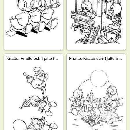
Knatte, Fnatte och Tjatte födelsedag
Fnatte, Knatte och Tjatte bygger sandslott