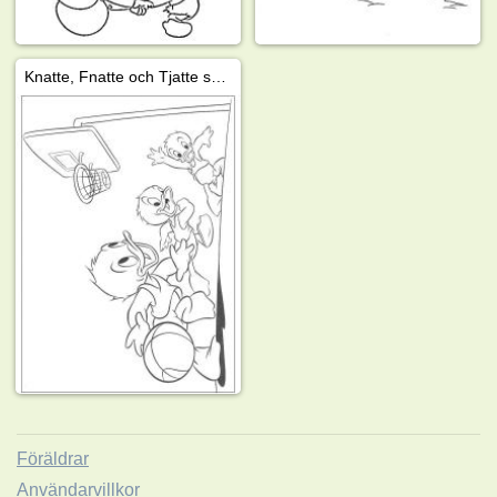
Knatte, Fnatte och Tjatte spelar basket
Föräldrar
Användarvillkor