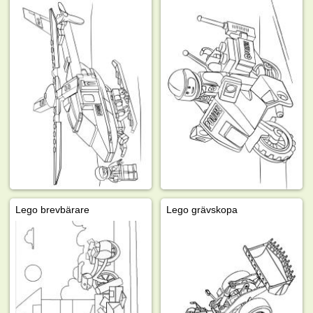
Lego brevbärare
Lego grävskopa