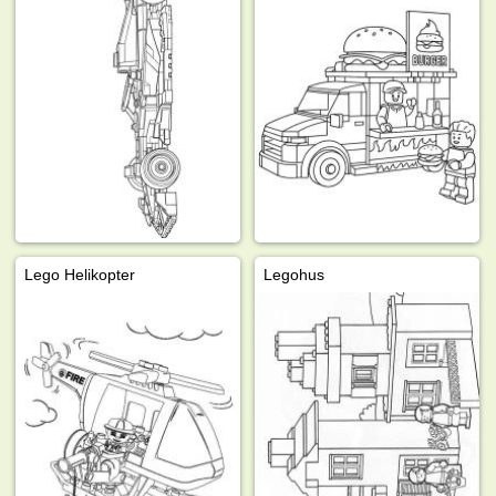
Lego Helikopter
Legohus