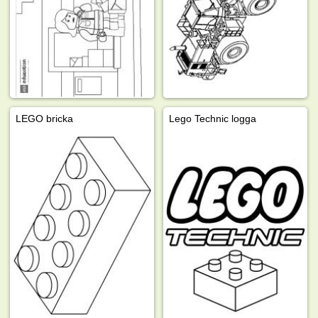
LEGO bricka
Lego Technic logga