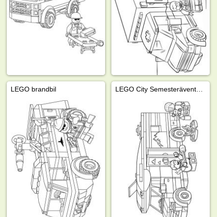
LEGO brandbil
LEGO City Semesteräventyr med husbil