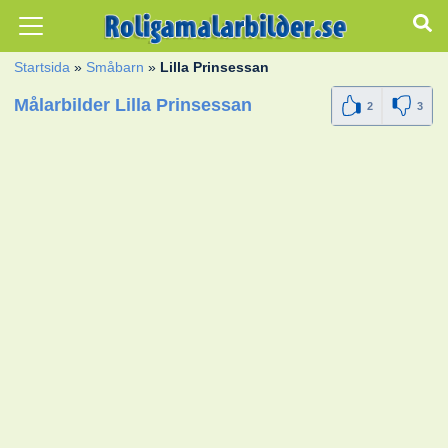
Startsida
»
Småbarn
»
Lilla Prinsessan
Målarbilder Lilla Prinsessan
2
3