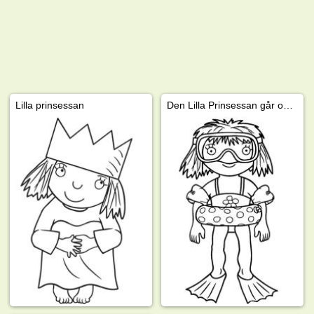
Lilla prinsessan
Den Lilla Prinsessan går och simmar