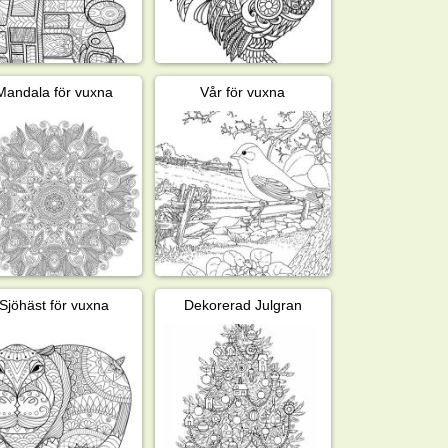
Mandala för vuxna
Vår för vuxna
Sjöhäst för vuxna
Dekorerad Julgran