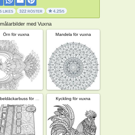
322
4.25
5 LIKES
RÖSTER
/5
 målarbilder med Vuxna
Örn för vuxna
Mandela för vuxna
Dubbeldäckarbuss för vuxna
Kyckling för vuxna