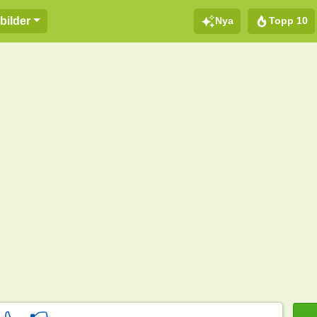
Nya
Topp 10
bilder
d