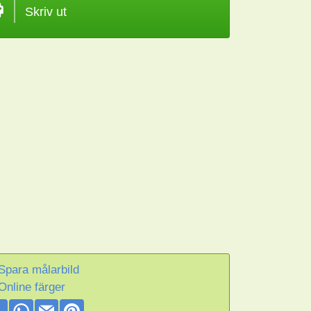
Skriv ut
Spara målarbild
Online färger