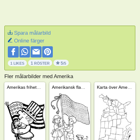
Spara målarbild
Online färger
1
5
1 LIKES
RÖSTER
/5
Fler målarbilder med Amerika
Amerikas frihetsdag 4:e juli
Amerikansk flagga upphållen av barn
Karta över Amerika