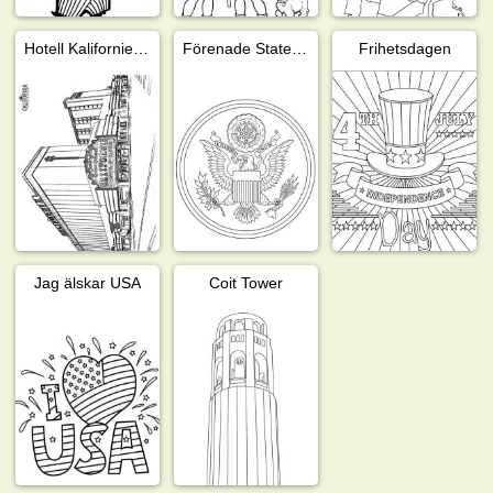
Hotell Kalifornien Las Vegas
Förenade Staternas vapensköld
Frihetsdagen
Jag älskar USA
Coit Tower