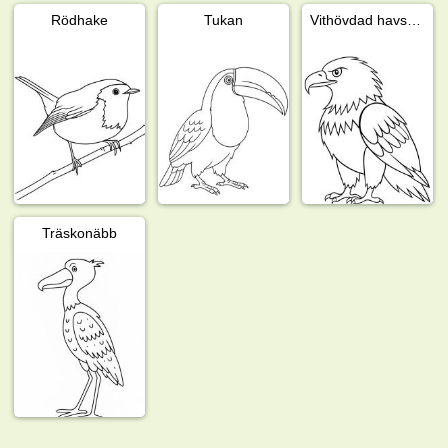
Rödhake
Tukan
Vithövdad havsörn
Träskonäbb