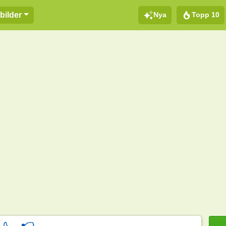
Nya
Topp 10
bilder