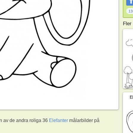
13
Fler
E
on av de andra roliga 36
Elefanter
målarbilder på