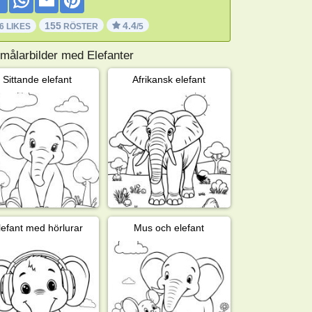
155
4.4
6 LIKES
RÖSTER
/5
 målarbilder med Elefanter
Sittande elefant
Afrikansk elefant
lefant med hörlurar
Mus och elefant