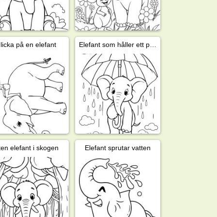
licka på en elefant
Elefant som håller ett paraply i regnet
ten elefant i skogen
Elefant sprutar vatten