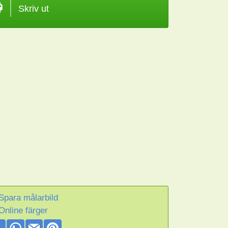
Skriv ut
Spara målarbild
Online färger