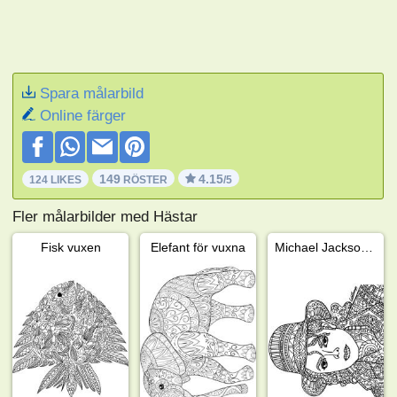
Spara målarbild
Online färger
149
4.15
124 LIKES
RÖSTER
/5
Fler målarbilder med Hästar
Fisk vuxen
Elefant för vuxna
Michael Jackson för vuxna