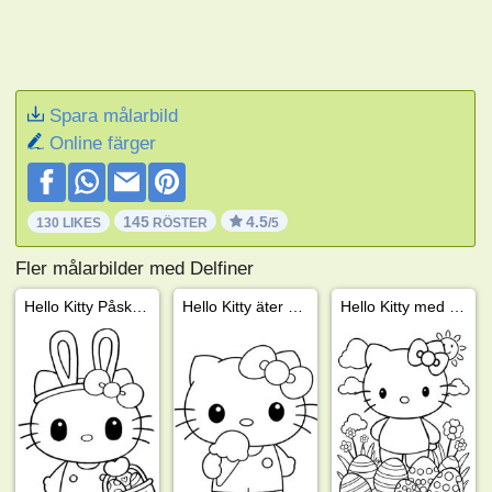
Spara målarbild
Online färger
145
4.5
130 LIKES
RÖSTER
/5
Fler målarbilder med Delfiner
Hello Kitty Påskhare
Hello Kitty äter glass
Hello Kitty med påskägg