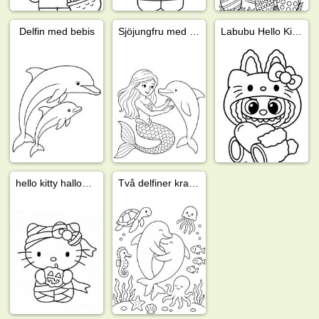
Delfin med bebis
Sjöjungfru med delfin
Labubu Hello Kitty
hello kitty halloween
Två delfiner kramas