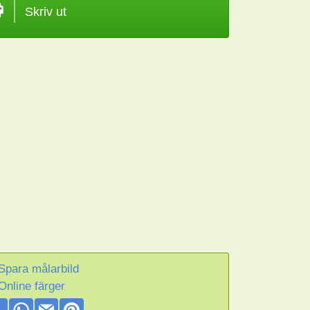
Skriv ut
Spara målarbild
Online färger