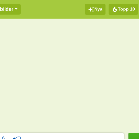
Nya
Topp 10
bilder