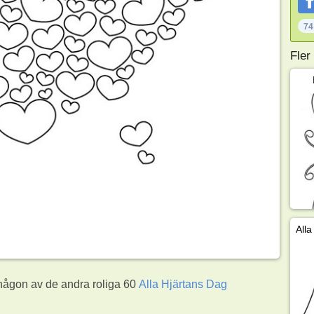
74
Fler
g någon av de andra roliga 60
Alla Hjärtans Dag