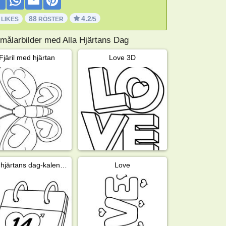
88
4.2
 LIKES
RÖSTER
/5
 målarbilder med Alla Hjärtans Dag
Fjäril med hjärtan
Love 3D
Alla hjärtans dag-kalender
Love