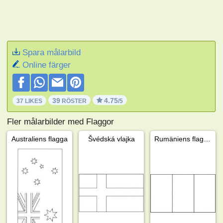
Spara målarbild
Online färger
39
4.75
37 LIKES
RÖSTER
/5
Fler målarbilder med Flaggor
Australiens flagga
Švédská vlajka
Rumäniens flagga