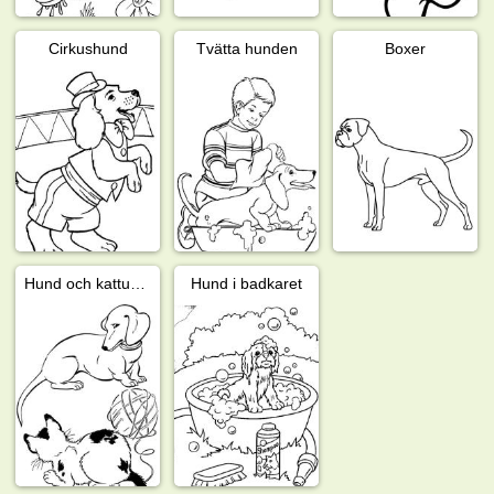
Cirkushund
Tvätta hunden
Boxer
Hund och kattunge
Hund i badkaret