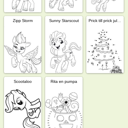
Zipp Storm
Sunny Starscout
Prick till prick julgran
Scootaloo
Rita en pumpa