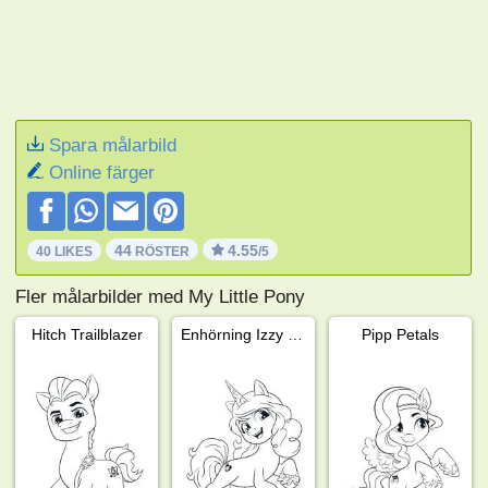
Spara målarbild
Online färger
44
4.55
40 LIKES
RÖSTER
/5
Fler målarbilder med My Little Pony
Hitch Trailblazer
Enhörning Izzy Moonbow
Pipp Petals