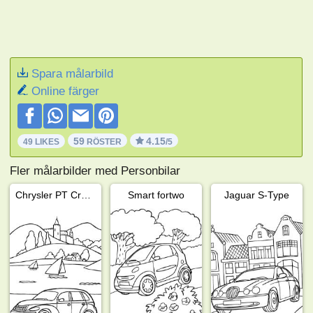
Spara målarbild
Online färger
59
4.15
49 LIKES
RÖSTER
/5
Fler målarbilder med Personbilar
Chrysler PT Cruiser
Smart fortwo
Jaguar S-Type