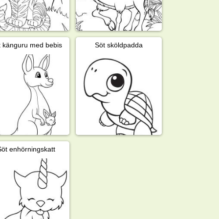
t känguru med bebis
Söt sköldpadda
Söt enhörningskatt