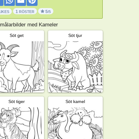
1
5
LIKES
RÖSTER
/5
 målarbilder med Kameler
Söt get
Söt tjur
Söt tiger
Söt kamel