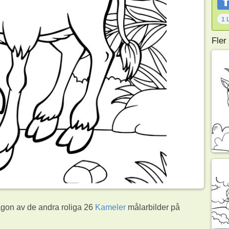
1 
Fler
ågon av de andra roliga 26
Kameler
målarbilder på