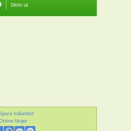
Skriv ut
Spara målarbild
Online färger