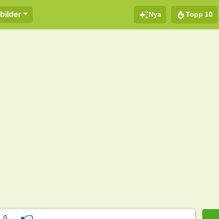
Nya
Topp 10
bilder