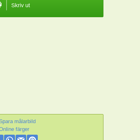
Skriv ut
Spara målarbild
Online färger