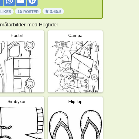
15
3.65
 LIKES
RÖSTER
/5
 målarbilder med Högtider
Husbil
Campa
Simbyxor
Flipflop