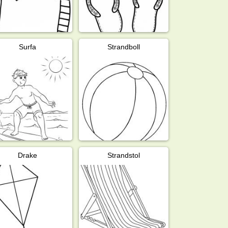
Surfa
Strandboll
Drake
Strandstol