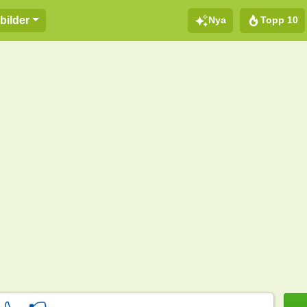
Nya
Topp 10
bilder