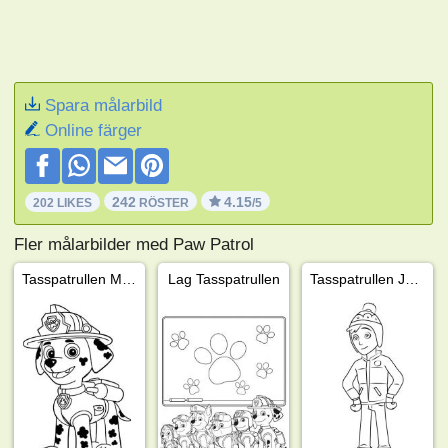
Spara målarbild
Online färger
242
4.15
202 LIKES
RÖSTER
/5
Fler målarbilder med Paw Patrol
Tasspatrullen Marshall
Lag Tasspatrullen
Tasspatrullen Jake