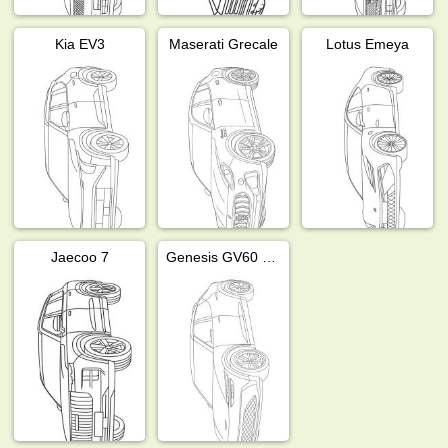
Kia EV3
Maserati Grecale
Lotus Emeya
Jaecoo 7
Genesis GV60 Magma