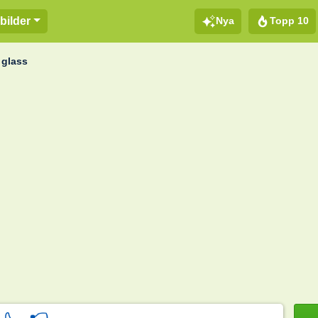
Nya
Topp 10
bilder
 glass