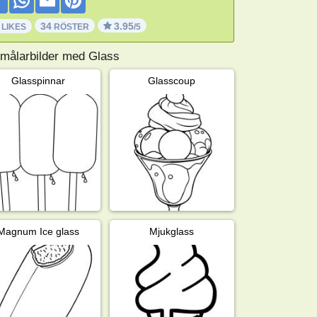
34
3.95
 LIKES
RÖSTER
/5
 målarbilder med Glass
Glasspinnar
Glasscoup
Magnum Ice glass
Mjukglass