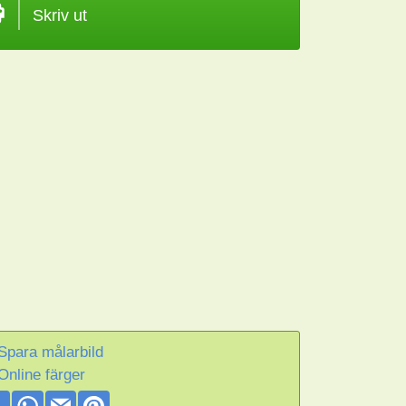
Skriv ut
Spara målarbild
Online färger