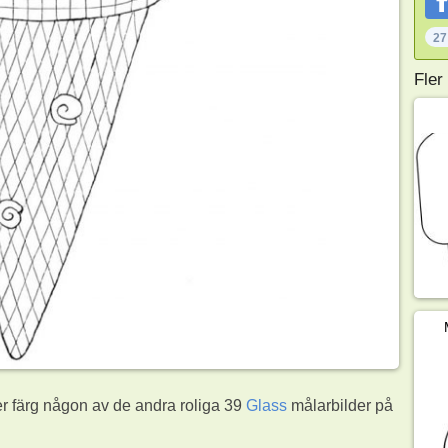
27
Fler
er färg någon av de andra roliga 39
Glass
målarbilder på