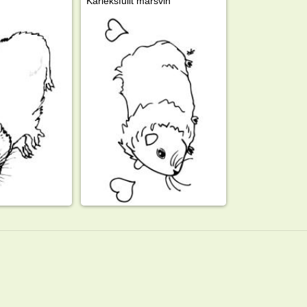
Kärleksfullt marsvin