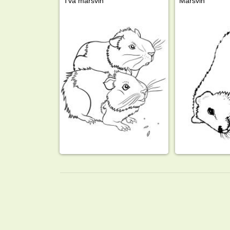
Två marsvin
Marsvin