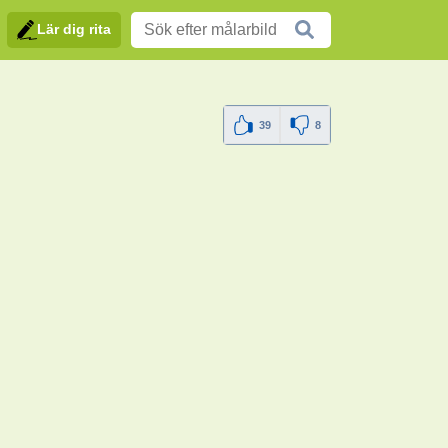
Lär dig rita
39
8