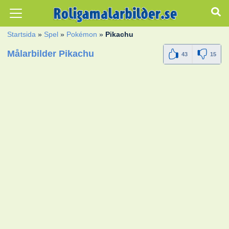
Startsida
»
Spel
»
Pokémon
»
Pikachu
Målarbilder Pikachu
43
15