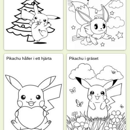
Pikachu håller i ett hjärta
Pikachu i gräset