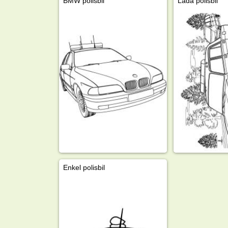
BMW polisbil
Lada polisbil
Enkel polisbil