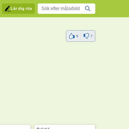
Lär dig rita
9
7