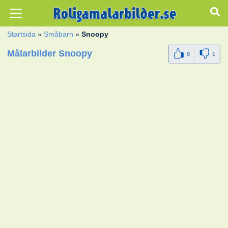
Startsida
»
Småbarn
»
Snoopy
Målarbilder Snoopy
9
1