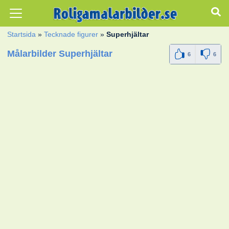
Startsida
»
Tecknade figurer
»
Superhjältar
Målarbilder Superhjältar
6
6