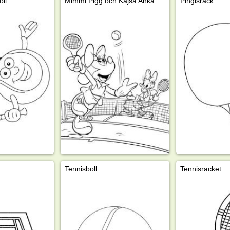
ll
Mimmi Pigg och Kajsa Anka spelar tennis
Pingisrack
Tennisboll
Tennisracket