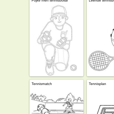
Pojke men tennisbollar
Leende tennisbo
Tennismatch
Tennisplan