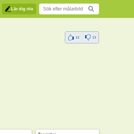
Lär dig rita
12
13