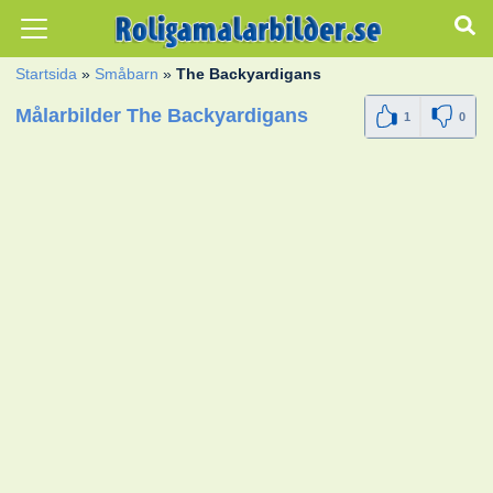
Startsida
»
Småbarn
»
The Backyardigans
Målarbilder The Backyardigans
1
0