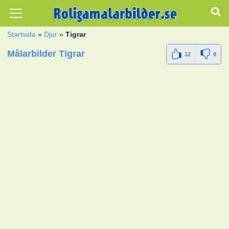
Startsida
»
Djur
»
Tigrar
Målarbilder Tigrar
12
8