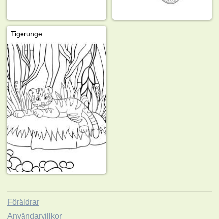
Tigerunge
Föräldrar
Användarvillkor