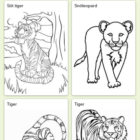
Söt tiger
Snöleopard
Tiger
Tiger