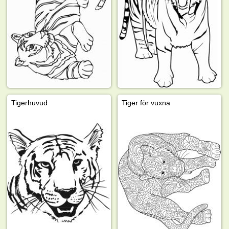
Tigerhuvud
Tiger för vuxna