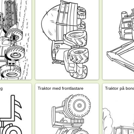
og
Traktor med frontlastare
Traktor på bon