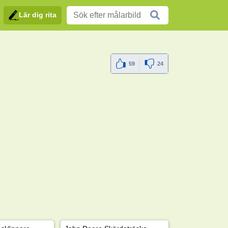
Lär dig rita
59
24