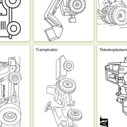
Tramptrakto
Teleskoplastar