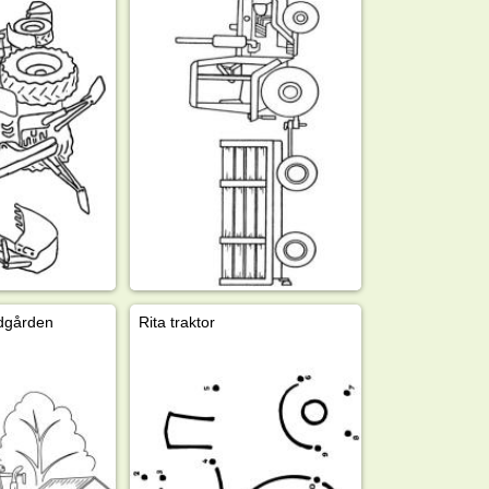
dgården
Rita traktor