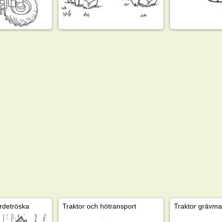
rdetröska
Traktor och hötransport