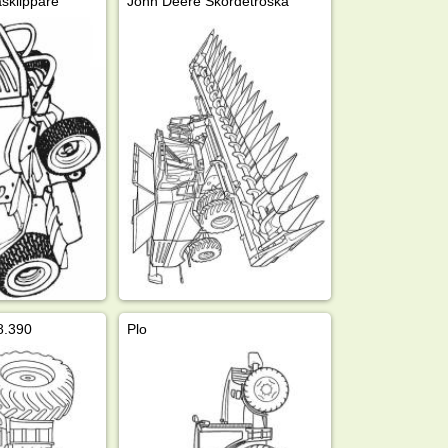
sklippare
John Deere Skördetröska
8.390
Plo