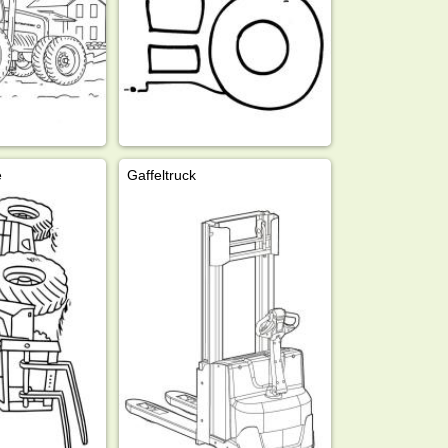
e
Gaffeltruck