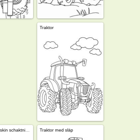
Traktor
Traktor grävmaskin schaktningsmaskin
Traktor med släp