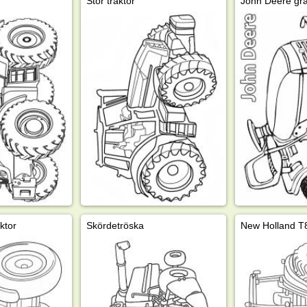
Stor traktor
John Deere grä
ktor
Skördetröska
New Holland T