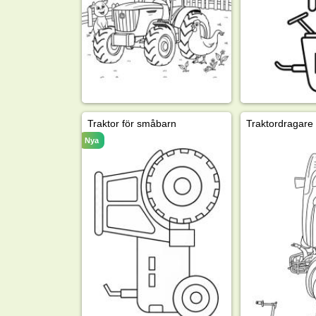
Traktor för småbarn
Traktordragare
Nya