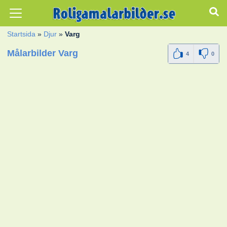
Startsida
»
Djur
»
Varg
Målarbilder Varg
4
0