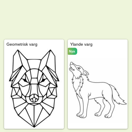
Geometrisk varg
Ylande varg
Nya