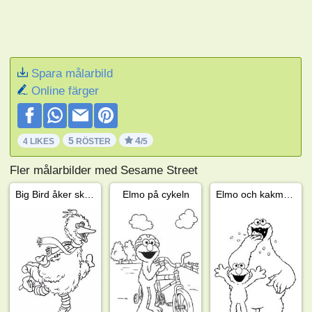
Spara målarbild
Online färger
5
4
4 LIKES
RÖSTER
/5
Fler målarbilder med Sesame Street
Big Bird åker skridskor
Elmo på cykeln
Elmo och kakmonstret