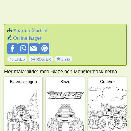
Spara målarbild
Online färger
54
3.7
40 LIKES
RÖSTER
/5
Fler målarbilder med Blaze och Monstermaskinerna
Blaze i skogen
Blaze
Crusher