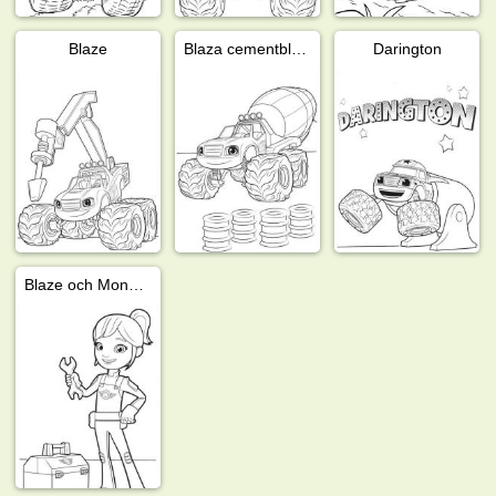
Blaze
Blaza cementblandare
Darington
Blaze och Monster Machinernas Gabby