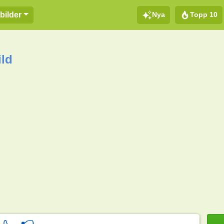
Nya
Topp 10
bilder
ild