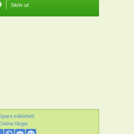
Skriv ut
Spara målarbild
Online färger