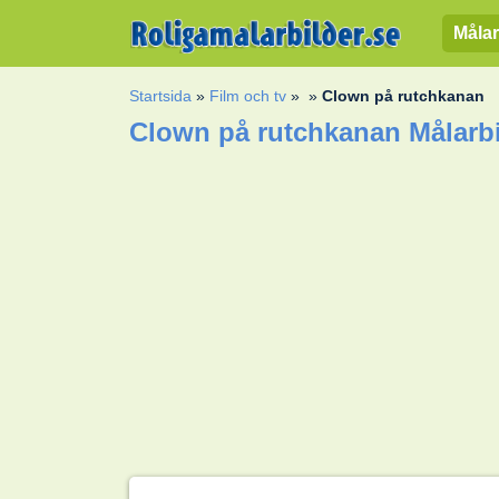
Målar
Startsida
»
Film och tv
»
»
Clown på rutchkanan
Clown på rutchkanan Målarb