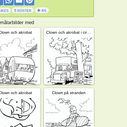
5
4
LIKES
RÖSTER
/5
 målarbilder med
Clown och akrobat
Clown och akrobat i cirkusen
Clown och akrobat
Clown på stranden