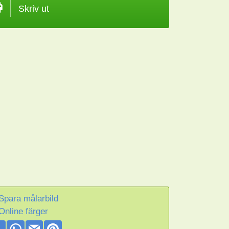
Skriv ut
Spara målarbild
Online färger