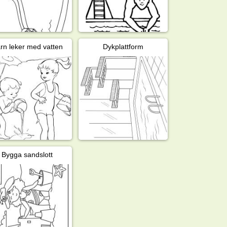
rn leker med vatten
Dykplattform
Bygga sandslott