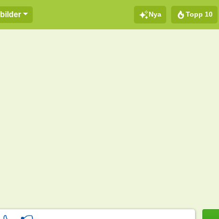
Nya
Topp 10
bilder