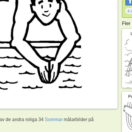
6 
Fler
P
 av de andra roliga 34
Sommar
målarbilder på