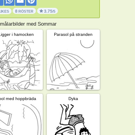
8
3.75
LIKES
RÖSTER
/5
 målarbilder med Sommar
Ligger i hamocken
Parasol på stranden
ool med hoppbräda
Dyka