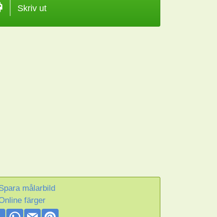
Skriv ut
Spara målarbild
Online färger