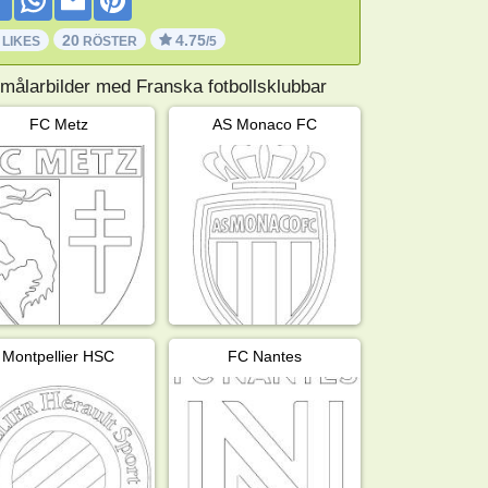
20
4.75
 LIKES
RÖSTER
/5
 målarbilder med Franska fotbollsklubbar
FC Metz
AS Monaco FC
Montpellier HSC
FC Nantes