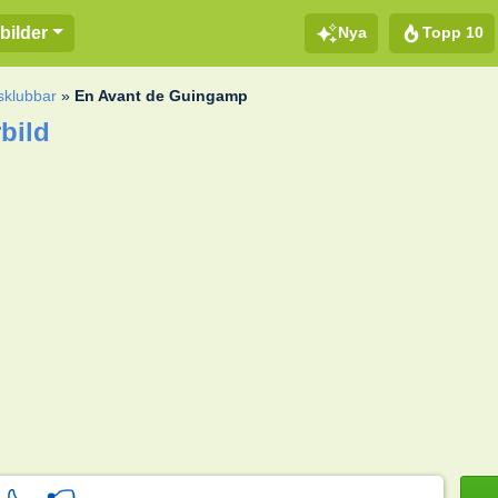
Nya
Topp 10
bilder
sklubbar
»
En Avant de Guingamp
bild