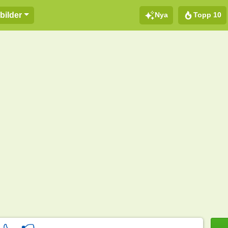
Nya
Topp 10
bilder