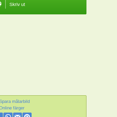
Skriv ut
Spara målarbild
Online färger