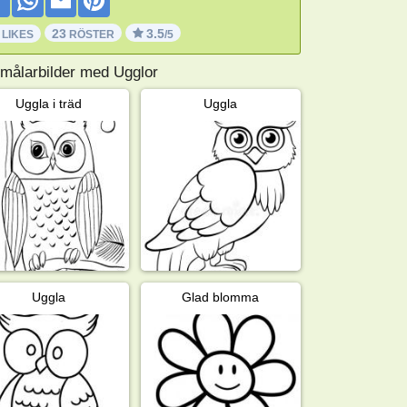
23
3.5
 LIKES
RÖSTER
/5
 målarbilder med Ugglor
Uggla i träd
Uggla
Uggla
Glad blomma