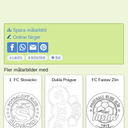
Spara målarbild
Online färger
4
5
4 LIKES
RÖSTER
/5
Fler målarbilder med
1. FC Slovácko
Dukla Prague
FC Fastav Zlín