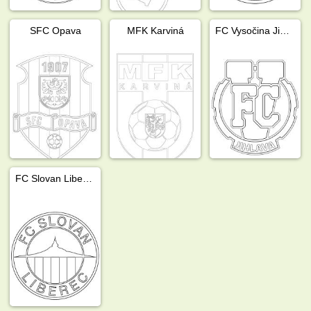
SFC Opava
MFK Karviná
FC Vysočina Jihlava
FC Slovan Liberec