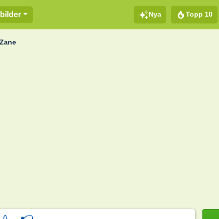
Nya
Topp 10
bilder
 Zane