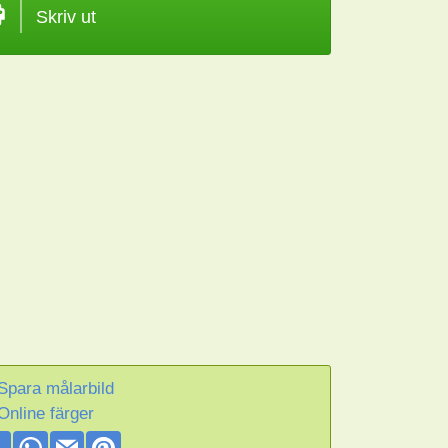
Skriv ut
Spara målarbild
Online färger