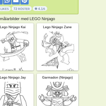
72
4.1
 LIKES
RÖSTER
/5
 målarbilder med LEGO Ninjago
Lego Ninjago Kai
Lego Ninjago Zane
Lego Ninjago Jay
Garmadon (Ninjago)