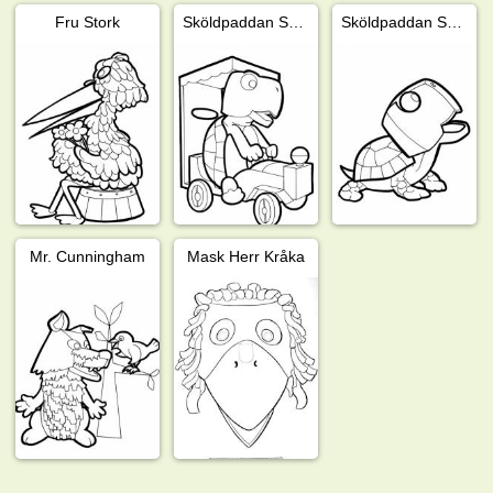
Fru Stork
Sköldpaddan Shelly
Sköldpaddan Shelley
Mr. Cunningham
Mask Herr Kråka