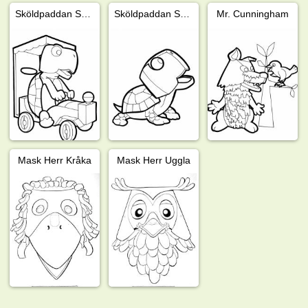
Sköldpaddan Shelly
Sköldpaddan Shelley
Mr. Cunningham
Mask Herr Kråka
Mask Herr Uggla